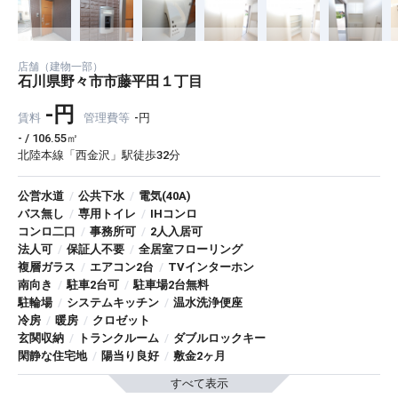
店舗（建物一部）
石川県野々市市藤平田１丁目
-円
賃料
管理費等
-円
- / 106.55㎡
北陸本線「西金沢」駅徒歩32分
公営水道
/
公共下水
/
電気(40A)
バス無し
/
専用トイレ
/
IHコンロ
コンロ二口
/
事務所可
/
2人入居可
法人可
/
保証人不要
/
全居室フローリング
複層ガラス
/
エアコン2台
/
TVインターホン
南向き
/
駐車2台可
/
駐車場2台無料
駐輪場
/
システムキッチン
/
温水洗浄便座
冷房
/
暖房
/
クロゼット
玄関収納
/
トランクルーム
/
ダブルロックキー
閑静な住宅地
/
陽当り良好
/
敷金2ヶ月
すべて表示