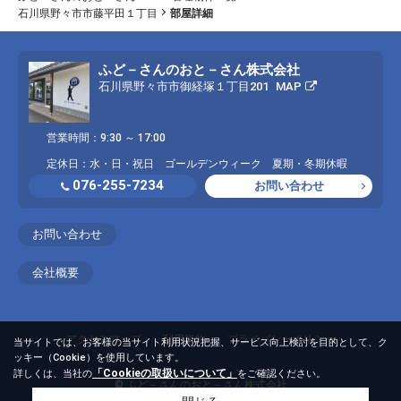
石川県野々市市藤平田１丁目
部屋詳細
ふど－さんのおと－さん株式会社
石川県野々市市御経塚１丁目201
MAP
営業時間：9:30 ～ 17:00
定休日：水・日・祝日 ゴールデンウィーク 夏期・冬期休暇
076-255-7234
お問い合わせ
お問い合わせ
会社概要
アクセスマップ
利用規約
プライバシーポリシー
当サイトでは、お客様の当サイト利用状況把握、サービス向上検討を目的として、ク
ッキー（Cookie）を使用しています。
「Cookieの取扱いについて」
詳しくは、当社の
をご確認ください。
© ふど－さんのおと－さん株式会社