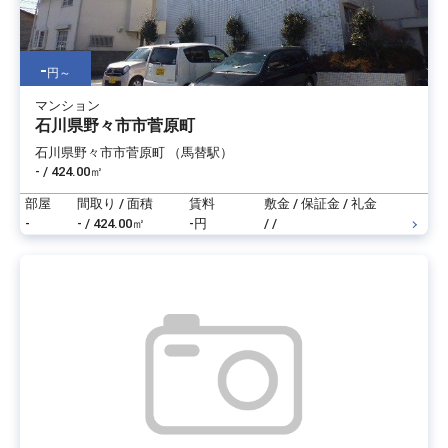
-
円～
マンション
石川県野々市市菅原町
石川県野々市市菅原町 （馬替駅）
- / 424.00㎡
部屋
間取り / 面積
賃料
敷金 / 保証金 / 礼金
-
- / 424.00㎡
-円
/ /