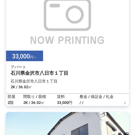
33,000
円～
アパート
石川県金沢市八日市１丁目
石川県金沢市八日市１丁目
2K / 36.02㎡
部屋
間取り / 面積
賃料
敷金 / 保証金 / 礼金
2階
2K / 36.02㎡
33,000円
/ /