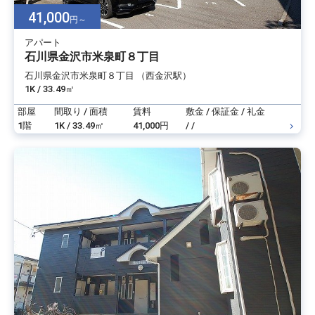
41,000
円～
アパート
石川県金沢市米泉町８丁目
石川県金沢市米泉町８丁目 （西金沢駅）
1K / 33.49㎡
部屋
間取り / 面積
賃料
敷金 / 保証金 / 礼金
1階
1K / 33.49㎡
41,000円
/ /