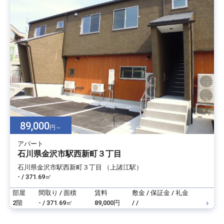
89,000
円～
アパート
石川県金沢市駅西新町３丁目
石川県金沢市駅西新町３丁目 （上諸江駅）
- / 371.69㎡
部屋
間取り / 面積
賃料
敷金 / 保証金 / 礼金
2階
- / 371.69㎡
89,000円
/ /