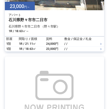
23,000
円～
アパート
石川県野々市市二日市
石川県野々市市二日市 （野々市駅）
1R / 18.63㎡～
部屋
間取り / 面積
賃料
敷金 / 保証金 / 礼金
1階
1R / 21.11㎡
24,000円
/ /
1階
1R / 18.63㎡
23,000円
/ /