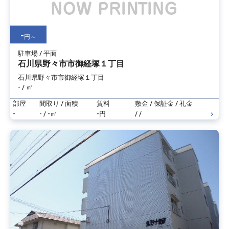
-
円～
駐車場 / 平面
石川県野々市市御経塚１丁目
石川県野々市市御経塚１丁目
- / ㎡
部屋
間取り / 面積
賃料
敷金 / 保証金 / 礼金
-
- / -㎡
-円
/ /