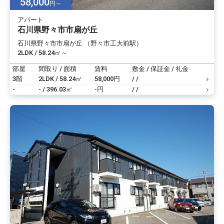
58,000
円～
アパート
石川県野々市市扇が丘
石川県野々市市扇が丘 （野々市工大前駅）
2LDK / 58.24㎡～
部屋
間取り / 面積
賃料
敷金 / 保証金 / 礼金
3階
2LDK / 58.24㎡
58,000円
/ /
-
- / 396.03㎡
-円
/ /