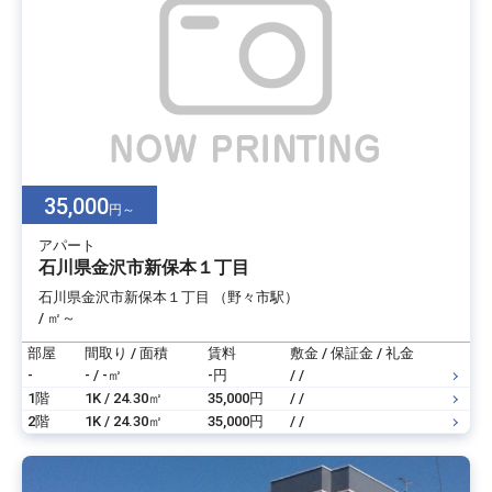
35,000
円～
アパート
石川県金沢市新保本１丁目
石川県金沢市新保本１丁目 （野々市駅）
/ ㎡～
部屋
間取り / 面積
賃料
敷金 / 保証金 / 礼金
-
- / -㎡
-円
/ /
1階
1K / 24.30㎡
35,000円
/ /
2階
1K / 24.30㎡
35,000円
/ /