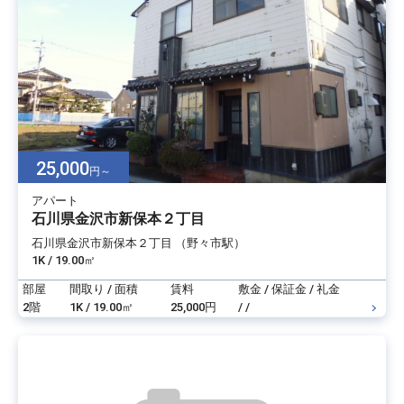
25,000
円～
アパート
石川県金沢市新保本２丁目
石川県金沢市新保本２丁目 （野々市駅）
1K / 19.00㎡
部屋
間取り / 面積
賃料
敷金 / 保証金 / 礼金
2階
1K / 19.00㎡
25,000円
/ /