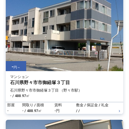
-
円～
マンション
石川県野々市市御経塚３丁目
石川県野々市市御経塚３丁目 （野々市駅）
- / 488.97㎡
部屋
間取り / 面積
賃料
敷金 / 保証金 / 礼金
-
- / 488.97㎡
-円
/ /