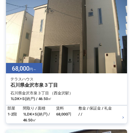
68,000
円～
テラスハウス
石川県金沢市泉３丁目
石川県金沢市泉３丁目 （西金沢駅）
1LDK+S(納戸) / 46.50㎡
部屋
間取り / 面積
賃料
敷金 / 保証金 / 礼金
1-2階
1LDK+S(納戸) /
68,000円
/ /
46.50㎡