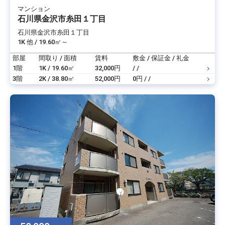
マンション
石川県金沢市糸田１丁目
石川県金沢市糸田１丁目
1K 他 / 19.60㎡～
部屋
間取り / 面積
賃料
敷金 / 保証金 / 礼金
1階
1K / 19.60㎡
32,000円
/ /
3階
2K / 38.80㎡
52,000円
0円 / /