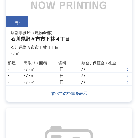
-
円～
店舗事務所（建物全部）
石川県野々市市下林４丁目
石川県野々市市下林４丁目
- / ㎡
部屋
間取り / 面積
賃料
敷金 / 保証金 / 礼金
-
- / -㎡
-円
/ /
-
- / -㎡
-円
/ /
-
- / -㎡
-円
/ /
すべての空室を表示